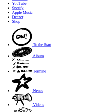
YouTube
Spotify
Apple Music
Deezer
Shop
To the
Start
Album
Termine
Neues
Videos