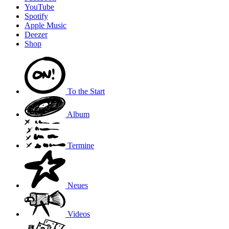
YouTube
Spotify
Apple Music
Deezer
Shop
To the
Start
Album
Termine
Neues
Videos