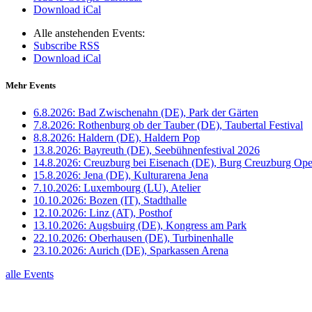
Download iCal
Alle anstehenden Events:
Subscribe RSS
Download iCal
Mehr Events
6.8.2026:
Bad Zwischenahn (DE), Park der Gärten
7.8.2026:
Rothenburg ob der Tauber (DE), Taubertal Festival
8.8.2026:
Haldern (DE), Haldern Pop
13.8.2026:
Bayreuth (DE), Seebühnenfestival 2026
14.8.2026:
Creuzburg bei Eisenach (DE), Burg Creuzburg Ope
15.8.2026:
Jena (DE), Kulturarena Jena
7.10.2026:
Luxembourg (LU), Atelier
10.10.2026:
Bozen (IT), Stadthalle
12.10.2026:
Linz (AT), Posthof
13.10.2026:
Augsbuirg (DE), Kongress am Park
22.10.2026:
Oberhausen (DE), Turbinenhalle
23.10.2026:
Aurich (DE), Sparkassen Arena
alle Events