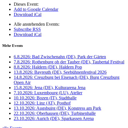
Dieses Event:
Add to Google Calendar
Download iCal
Alle anstehenden Events:
Subscribe RSS
Download iCal
Mehr Events
6.8.2026:
Bad Zwischenahn (DE), Park der Gärten
7.8.2026:
Rothenburg ob der Tauber (DE), Taubertal Festival
8.8.2026:
Haldern (DE), Haldern Pop
13.8.2026:
Bayreuth (DE), Seebühnenfestival 2026
14.8.2026:
Creuzburg bei Eisenach (DE), Burg Creuzburg
Open Air
15.8.2026:
Jena (DE), Kulturarena Jena
7.10.2026:
Luxembourg (LU), Atelier
10.10.2026:
Bozen (IT), Stadthalle
12.10.2026:
Linz (AT), Posthof
13.10.2026:
Augsbuirg (DE), Kongress am Park
22.10.2026:
Oberhausen (DE), Turbinenhalle
23.10.2026:
Aurich (DE), Sparkassen Arena